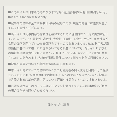
■このサイトは日本語のみとなります｡對不起,這個網站只有日語版本｡Sorry ,
this site is Japanese text only.
■記事内の情報の全ては掲載日当時の記録であり､現在の内容とは差異が生じ
ている可能性もございます｡
■当サイトは記事内容の信頼性を確保するために合理的かつ一定の努力は行っ
ておりますが､その最新性･適合性･完全性･正確性･安全性･合法性･有用性など
性質の如何を問わずいかなる保証をするものでもありません｡また､利用者が当
該情報に基づいて被ったとされるいかなる損害についても､当サイトおよびそ
の情報提供者は責任を負いません｡これはソーシャル･メディア上で配信･共有
されたものを含みます｡各自の判断と責任において当サイトをご利用ください｡
■記事の内容についての個別回答はいたしかねます｡
■本サイト内のすべての情報はあくまでも利用者の個人使用を目的として提供
されるものであり､商用目的での提供をするものではありません｡また､記事内
で言及される店舗の営業内容について評価や推奨をするものではありません｡
■必要な場合はこのページ自身にリンクをお張りください｡業務関係でご利用
の場合は別途お問い合わせください｡
トップへ戻る