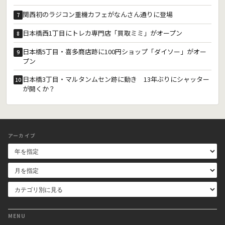
関西初のラジコン重機カフェがなんさん通りに登場
7
日本橋西1丁目にトレカ専門店「買取ミミ」がオープン
8
日本橋5丁目・喜多商店跡に100円ショップ「ダイソー」がオー
9
プン
日本橋3丁目・マルタンムセン跡に動き 13年ぶりにシャッター
10
が開くか？
アーカイブ
MENU