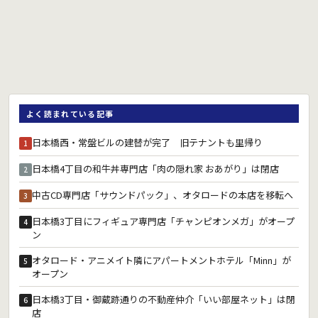
よく読まれている記事
日本橋西・常盤ビルの建替が完了 旧テナントも里帰り
1
日本橋4丁目の和牛丼専門店「肉の隠れ家 おあがり」は閉店
2
中古CD専門店「サウンドパック」、オタロードの本店を移転へ
3
日本橋3丁目にフィギュア専門店「チャンピオンメガ」がオープ
4
ン
オタロード・アニメイト隣にアパートメントホテル「Minn」が
5
オープン
日本橋3丁目・御蔵跡通りの不動産仲介「いい部屋ネット」は閉
6
店