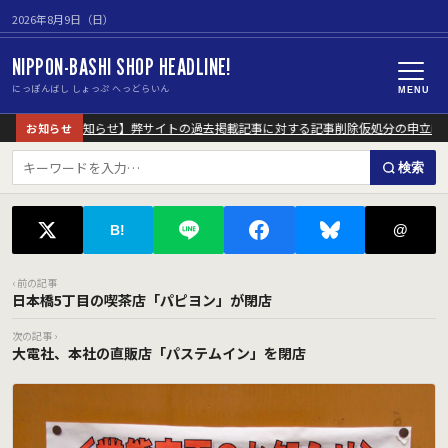
2026年8月9日（日）
NIPPON-BASHI SHOP HEADLINE!
にっぽんばし しょっぷ へっどらいん
MENU
【重要なお知らせ】弊サイトの過去掲載記事に対する記事削除仮処分の申立に
お知らせ
検索
@
B!
‹ 前の記事
日本橋5丁目の喫茶店「パピヨン」が閉店
次の記事 ›
大電社、本社の直販店「パステムイン」を閉店