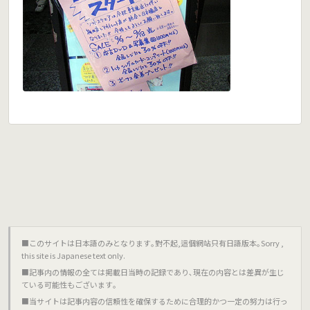
■このサイトは日本語のみとなります｡對不起,這個網站只有日語版本｡Sorry ,
this site is Japanese text only.
■記事内の情報の全ては掲載日当時の記録であり､現在の内容とは差異が生じ
ている可能性もございます｡
■当サイトは記事内容の信頼性を確保するために合理的かつ一定の努力は行っ