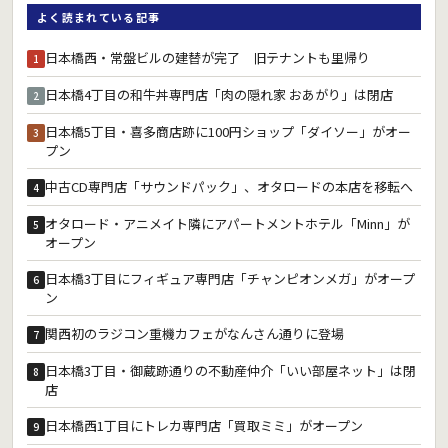
よく読まれている記事
日本橋西・常盤ビルの建替が完了 旧テナントも里帰り
1
日本橋4丁目の和牛丼専門店「肉の隠れ家 おあがり」は閉店
2
日本橋5丁目・喜多商店跡に100円ショップ「ダイソー」がオー
3
プン
中古CD専門店「サウンドパック」、オタロードの本店を移転へ
4
オタロード・アニメイト隣にアパートメントホテル「Minn」が
5
オープン
日本橋3丁目にフィギュア専門店「チャンピオンメガ」がオープ
6
ン
関西初のラジコン重機カフェがなんさん通りに登場
7
日本橋3丁目・御蔵跡通りの不動産仲介「いい部屋ネット」は閉
8
店
日本橋西1丁目にトレカ専門店「買取ミミ」がオープン
9