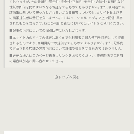
ておりますが､その最新性･適合性･完全性･正確性･安全性･合法性･有用性など
性質の如何を問わずいかなる保証をするものでもありません｡また､利用者が当
該情報に基づいて被ったとされるいかなる損害についても､当サイトおよびそ
の情報提供者は責任を負いません｡これはソーシャル･メディア上で配信･共有
されたものを含みます｡各自の判断と責任において当サイトをご利用ください｡
■記事の内容についての個別回答はいたしかねます｡
■本サイト内のすべての情報はあくまでも利用者の個人使用を目的として提供
されるものであり､商用目的での提供をするものではありません｡また､記事内
で言及される店舗の営業内容について評価や推奨をするものではありません｡
■必要な場合はこのページ自身にリンクをお張りください｡業務関係でご利用
の場合は別途お問い合わせください｡
トップへ戻る