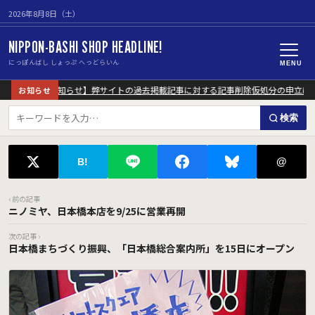
2026年8月8日（土）
NIPPON-BASHI SHOP HEADLINE!
にっぽんばし しょっぷ へっどらいん
MENU
【重要なお知らせ】弊サイトの過去掲載記事に対する記事削除仮処分の申立につ
お知らせ
検索
@
B!
‹ 前の記事
ニノミヤ、日本橋本店を9/25に営業再開
次の記事 ›
日本橋まちづくり振興、「日本橋総合案内所」を15日にオープン