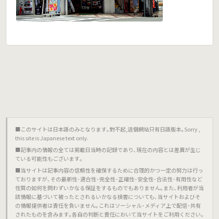
■このサイトは日本語のみとなります｡對不起,這個網站只有日語版本｡Sorry ,
this site is Japanese text only.
■記事内の情報の全ては掲載日当時の記録であり､現在の内容とは差異が生じ
ている可能性もございます｡
■当サイトは記事内容の信頼性を確保するために合理的かつ一定の努力は行っ
ておりますが､その最新性･適合性･完全性･正確性･安全性･合法性･有用性など
性質の如何を問わずいかなる保証をするものでもありません｡また､利用者が当
該情報に基づいて被ったとされるいかなる損害についても､当サイトおよびそ
の情報提供者は責任を負いません｡これはソーシャル･メディア上で配信･共有
されたものを含みます｡各自の判断と責任において当サイトをご利用ください｡