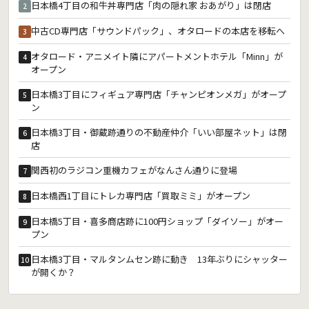
日本橋4丁目の和牛丼専門店「肉の隠れ家 おあがり」は閉店
2
中古CD専門店「サウンドパック」、オタロードの本店を移転へ
3
オタロード・アニメイト隣にアパートメントホテル「Minn」が
4
オープン
日本橋3丁目にフィギュア専門店「チャンピオンメガ」がオープ
5
ン
日本橋3丁目・御蔵跡通りの不動産仲介「いい部屋ネット」は閉
6
店
関西初のラジコン重機カフェがなんさん通りに登場
7
日本橋西1丁目にトレカ専門店「買取ミミ」がオープン
8
日本橋5丁目・喜多商店跡に100円ショップ「ダイソー」がオー
9
プン
日本橋3丁目・マルタンムセン跡に動き 13年ぶりにシャッター
10
が開くか？