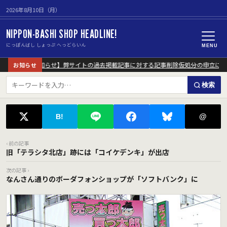
2026年8月10日（月）
NIPPON-BASHI SHOP HEADLINE!
にっぽんばし しょっぷ へっどらいん
MENU
【重要なお知らせ】弊サイトの過去掲載記事に対する記事削除仮処分の申立につい
お知らせ
検索
@
B!
‹ 前の記事
旧「テラシタ北店」跡には「コイケデンキ」が出店
次の記事 ›
なんさん通りのボーダフォンショップが「ソフトバンク」に