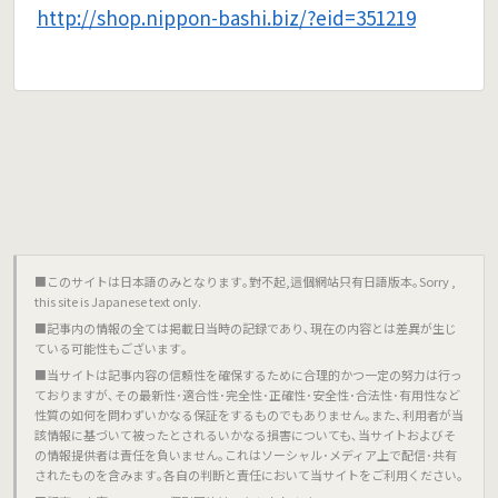
http://shop.nippon-bashi.biz/?eid=351219
■このサイトは日本語のみとなります｡對不起,這個網站只有日語版本｡Sorry ,
this site is Japanese text only.
■記事内の情報の全ては掲載日当時の記録であり､現在の内容とは差異が生じ
ている可能性もございます｡
■当サイトは記事内容の信頼性を確保するために合理的かつ一定の努力は行っ
ておりますが､その最新性･適合性･完全性･正確性･安全性･合法性･有用性など
性質の如何を問わずいかなる保証をするものでもありません｡また､利用者が当
該情報に基づいて被ったとされるいかなる損害についても､当サイトおよびそ
の情報提供者は責任を負いません｡これはソーシャル･メディア上で配信･共有
されたものを含みます｡各自の判断と責任において当サイトをご利用ください｡