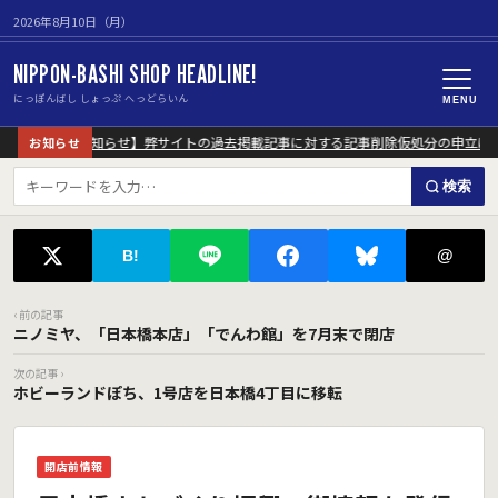
2026年8月10日（月）
NIPPON-BASHI SHOP HEADLINE!
にっぽんばし しょっぷ へっどらいん
MENU
【重要なお知らせ】弊サイトの過去掲載記事に対する記事削除仮処分の申立に
お知らせ
検索
@
B!
‹ 前の記事
ニノミヤ、「日本橋本店」「でんわ館」を7月末で閉店
次の記事 ›
ホビーランドぽち、1号店を日本橋4丁目に移転
開店前情報