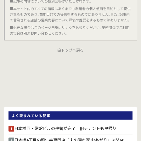
■記事の内容についての個別回答はいたしかねます｡
■本サイト内のすべての情報はあくまでも利用者の個人使用を目的として提供
されるものであり､商用目的での提供をするものではありません｡また､記事内
で言及される店舗の営業内容について評価や推奨をするものではありません｡
■必要な場合はこのページ自身にリンクをお張りください｡業務関係でご利用
の場合は別途お問い合わせください｡
トップへ戻る
よく読まれている記事
日本橋西・常盤ビルの建替が完了 旧テナントも里帰り
1
日本橋4丁目の和牛丼専門店「肉の隠れ家 おあがり」は閉店
2