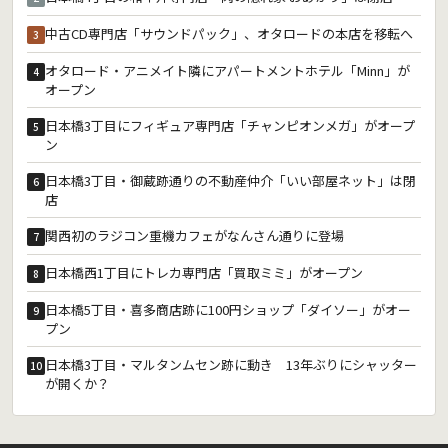
中古CD専門店「サウンドパック」、オタロードの本店を移転へ
3
オタロード・アニメイト隣にアパートメントホテル「Minn」が
4
オープン
日本橋3丁目にフィギュア専門店「チャンピオンメガ」がオープ
5
ン
日本橋3丁目・御蔵跡通りの不動産仲介「いい部屋ネット」は閉
6
店
関西初のラジコン重機カフェがなんさん通りに登場
7
日本橋西1丁目にトレカ専門店「買取ミミ」がオープン
8
日本橋5丁目・喜多商店跡に100円ショップ「ダイソー」がオー
9
プン
日本橋3丁目・マルタンムセン跡に動き 13年ぶりにシャッター
10
が開くか？