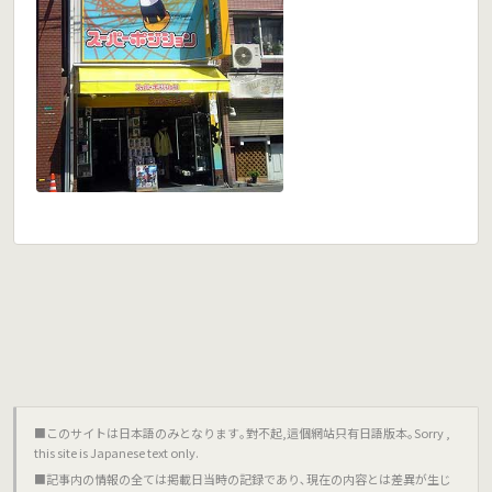
■このサイトは日本語のみとなります｡對不起,這個網站只有日語版本｡Sorry ,
this site is Japanese text only.
■記事内の情報の全ては掲載日当時の記録であり､現在の内容とは差異が生じ