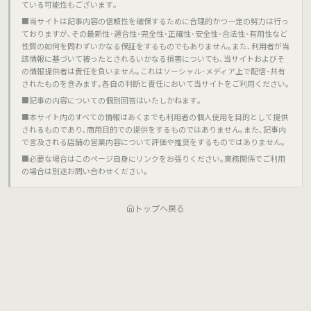
ている可能性もございます｡
■当サイトは記事内容の信頼性を確保するために合理的かつ一定の努力は行っ
ておりますが､その最新性･適合性･完全性･正確性･安全性･合法性･有用性など
性質の如何を問わずいかなる保証をするものでもありません｡また､利用者が当
該情報に基づいて被ったとされるいかなる損害についても､当サイトおよびそ
の情報提供者は責任を負いません｡これはソーシャル･メディア上で配信･共有
されたものを含みます｡各自の判断と責任において当サイトをご利用ください｡
■記事の内容についての個別回答はいたしかねます｡
■本サイト内のすべての情報はあくまでも利用者の個人使用を目的として提供
されるものであり､商用目的での提供をするものではありません｡また､記事内
で言及される店舗の営業内容について評価や推奨をするものではありません｡
■必要な場合はこのページ自身にリンクをお張りください｡業務関係でご利用
の場合は別途お問い合わせください｡
トップへ戻る