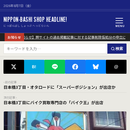
2026年8月7日（金）
NIPPON-BASHI SHOP HEADLINE!
にっぽんばし しょっぷ へっどらいん
MENU
【重要なお知らせ】弊サイトの過去掲載記事に対する記事削除仮処分の申立につい
お知らせ
検索
@
B!
‹ 前の記事
日本橋3丁目・オタロードに「スーパーポジション」が出店か
次の記事 ›
日本橋3丁目にバイク買取専門店の「バイク王」が出店