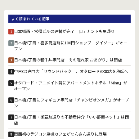
よく読まれている記事
日本橋西・常盤ビルの建替が完了 旧テナントも里帰り
1
日本橋5丁目・喜多商店跡に100円ショップ「ダイソー」がオー
2
プン
日本橋4丁目の和牛丼専門店「肉の隠れ家 おあがり」は閉店
3
中古CD専門店「サウンドパック」、オタロードの本店を移転へ
4
オタロード・アニメイト隣にアパートメントホテル「Minn」が
5
オープン
日本橋3丁目にフィギュア専門店「チャンピオンメガ」がオープ
6
ン
日本橋3丁目・御蔵跡通りの不動産仲介「いい部屋ネット」は閉
7
店
関西初のラジコン重機カフェがなんさん通りに登場
8